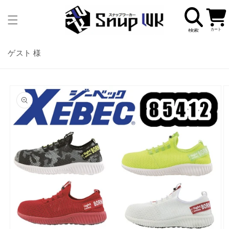
コンテ
カ
ンツに
ー
進む
ト
ゲスト 様
商品情
報にス
キップ