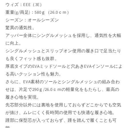
ウィズ：EEE（3E）
重量(g/両足)：580ｇ（26.0ｃｍ）
シーズン：オールシーズン
驚異の通気性。
アッパー全体にシングルメッシュを採用し、通気性を大幅
に向上。
シングルメッシュとスリップオン使用の履き口で足当たり
も良くフィット感も抜群。
厚底タイプのEVAミッドソールと穴あきEVAインソールによ
る高いクッション性も魅力。
さらに、EVA素材のソールとシングルメッシュの組み合わ
せは、片足で290ｇ/26.0ｃｍの軽量化をもたらし、最高の
履き心地を実現。
先芯部分以外には裏地を使用しておらずどこからでも空気
が抜け、ムレにくく長時間の使用でも快適な履き心地。
踵部に保型芯が入っておらず、踵を踏んで履くことも可
能。