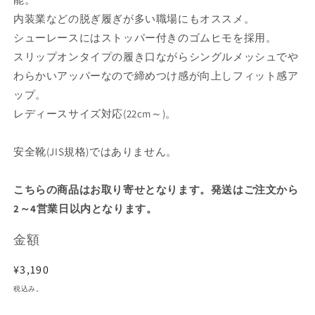
内装業などの脱ぎ履ぎが多い職場にもオススメ。
シューレースにはストッパー付きのゴムヒモを採用。
スリップオンタイプの履き口ながらシングルメッシュでや
わらかいアッパーなので締めつけ感が向上しフィット感ア
ップ。
レディースサイズ対応(22cm～)。
安全靴(JIS規格)ではありません。
こちらの商品はお取り寄せとなります。発送はご注文から
2～4営業日以内となります。
金額
通
¥3,190
常
税込み。
価