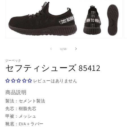
モ
ー
の
1
/
13
ダ
ル
で
ジーベック
セフティシューズ 85412
メ
デ
ィ
レビューはありません
ア
(1)
(2
を
商品説明
開
製法：セメント製法
く
先芯：樹脂先芯
甲被：メッシュ
靴底：EVA＋ラバー