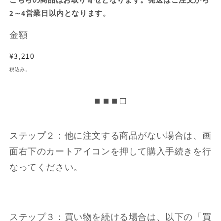
2～4営業日以内となります。
金額
通
¥3,210
常
税込み。
価
格
■ ■ ■ □
ステップ２：他に注文する商品がない場合は、画
面右下のカートアイコンを押して購入手続きを行
なってください。
ステップ３：買い物を続ける場合は、以下の「買