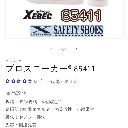
モ
ー
の
1
/
9
ダ
ル
で
ジーベック
プロスニーカー® 85411
メ
デ
ィ
レビューはありません
ア
(1)
(2
を
商品説明
開
規格：JSAA規格 A種認定品
く
※踵部の衝撃エネルギーの吸収性 ※耐滑性
製法：セメント製法
先芯：樹脂先芯