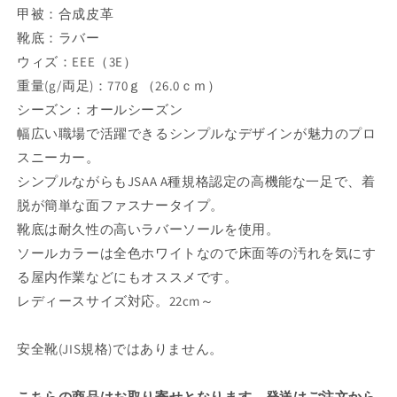
甲被：合成皮革
靴底：ラバー
ウィズ：EEE（3E）
重量(g/両足)：770ｇ（26.0ｃｍ）
シーズン：オールシーズン
幅広い職場で活躍できるシンプルなデザインが魅力のプロ
スニーカー。
シンプルながらもJSAA A種規格認定の高機能な一足で、着
脱が簡単な面ファスナータイプ。
靴底は耐久性の高いラバーソールを使用。
ソールカラーは全色ホワイトなので床面等の汚れを気にす
る屋内作業などにもオススメです。
レディースサイズ対応。22cm～
安全靴(JIS規格)ではありません。
こちらの商品はお取り寄せとなります。発送はご注文から