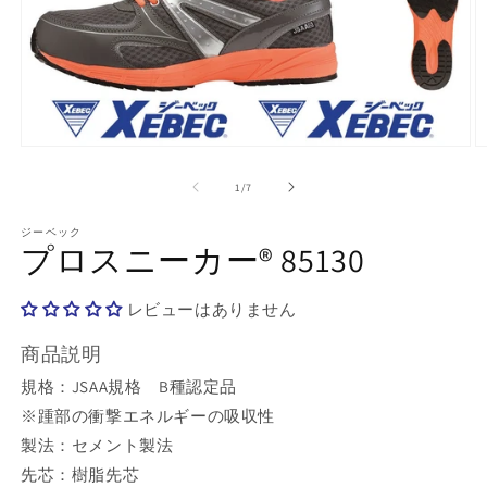
モ
ー
の
1
/
7
ダ
ル
で
ジーベック
プロスニーカー® 85130
メ
デ
ィ
レビューはありません
ア
(1)
(2
を
商品説明
開
規格：JSAA規格 B種認定品
く
※踵部の衝撃エネルギーの吸収性
製法：セメント製法
先芯：樹脂先芯