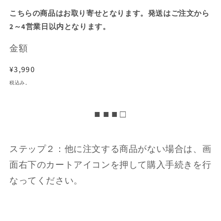
こちらの商品はお取り寄せとなります。発送はご注文から
2～4営業日以内となります。
金額
通
¥3,990
常
税込み。
価
格
■ ■ ■ □
ステップ２：他に注文する商品がない場合は、画
面右下のカートアイコンを押して購入手続きを行
なってください。