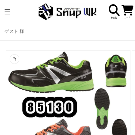
コンテ
カ
ンツに
ー
進む
ト
ゲスト 様
商品情
報にス
キップ