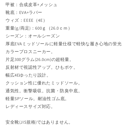
甲被：合成皮革+メッシュ
靴底：EVA+ラバー
ウィズ：EEEE（4E）
重量(g/両足)：600ｇ（26.0ｃｍ）
シーズン：オールシーズン
厚底EVAミッドソールに軽量仕様で軽快な履き心地の蛍光
カラープロスニーカー。
片足300グラム(26.0cm)の超軽量。
反射材で視認性アップ。ひもポケ。
幅広4Eゆったり設計。
クッション性に優れたミッドソール。
通気性。衝撃吸収。抗菌・防臭中底。
軽量SPソール。耐油性ゴム底。
レディースサイズ対応。
安全靴(JIS規格)ではありません。