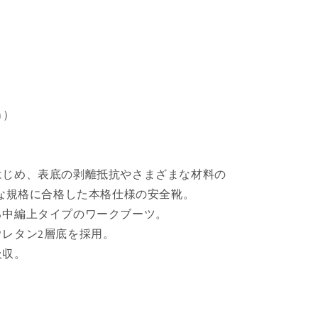
ｍ）
はじめ、表底の剥離抵抗やさまざまな材料の
正な規格に合格した本格仕様の安全靴。
る中編上タイプのワークブーツ。
レタン2層底を採用。
吸収。