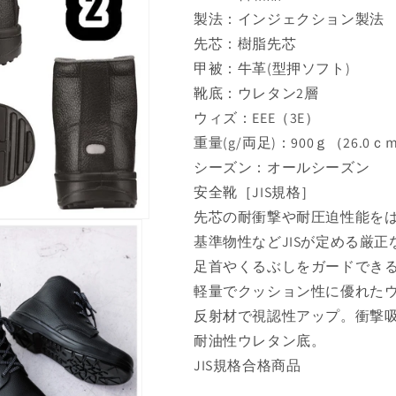
製法：インジェクション製法
先芯：樹脂先芯
甲被：牛革(型押ソフト)
靴底：ウレタン2層
ウィズ：EEE（3E）
重量(g/両足)：900ｇ（26.0ｃ
シーズン：オールシーズン
安全靴［JIS規格］
先芯の耐衝撃や耐圧迫性能を
基準物性などJISが定める厳
足首やくるぶしをガードでき
軽量でクッション性に優れたウ
反射材で視認性アップ。衝撃
耐油性ウレタン底。
JIS規格合格商品