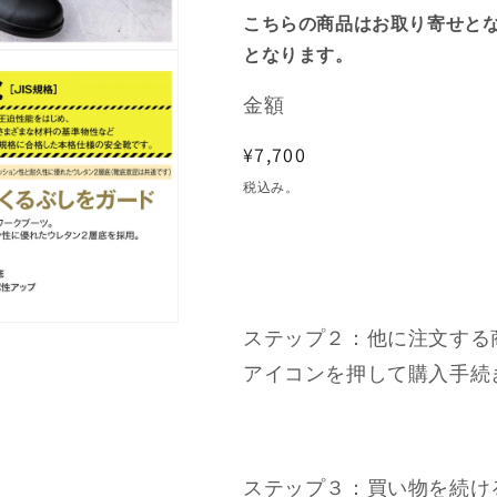
こちらの商品はお取り寄せとな
となります。
金額
通
¥7,700
常
税込み。
価
格
ステップ２：他に注文する
アイコンを押して購入手続
ステップ３：買い物を続け