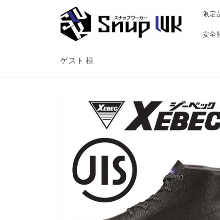
コンテ
ンツに
限定
進む
安全
ゲスト 様
商品情
報にス
キップ