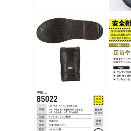
開
く
モ
モ
ー
ー
ダ
ダ
ル
ル
で
で
メ
メ
デ
デ
ィ
ィ
ア
ア
(2)
(3)
を
を
開
開
く
く
モ
モ
ー
ー
ダ
ダ
ル
ル
で
で
メ
メ
デ
デ
ィ
ィ
ア
ア