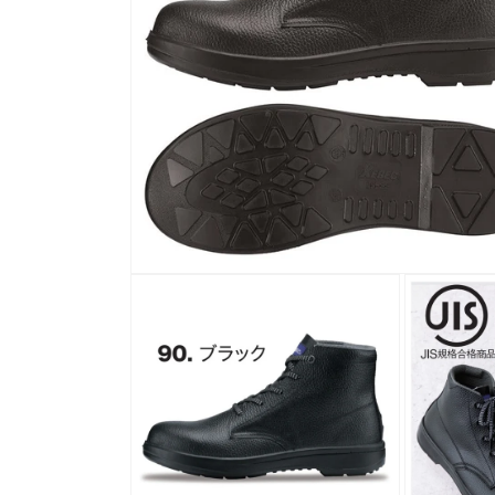
モ
ー
ダ
ル
で
メ
デ
ィ
ア
(1)
を