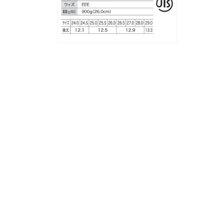
(4)
(5)
を
を
開
開
く
く
モ
ー
ダ
ル
で
メ
デ
ィ
ア
(6)
を
開
く