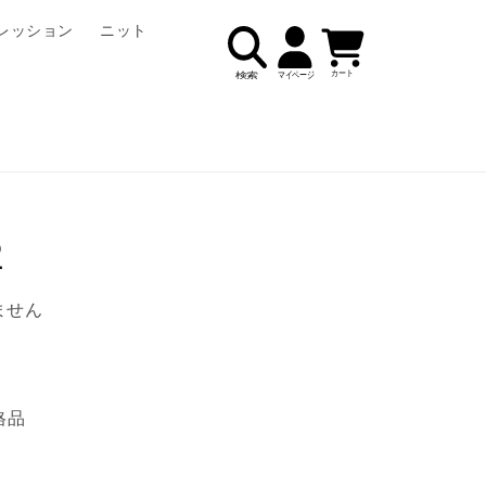
ロ
カ
レッション
ニット
グ
ー
イ
ト
ン
2
ません
格品