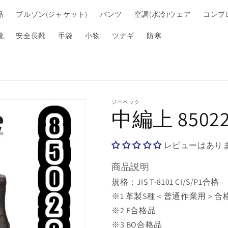
品
ブルゾン(ジャケット)
パンツ
空調(水冷)ウェア
コンプ
靴
安全長靴
手袋
小物
ツナギ
防寒
ジーベック
中編上 8502
レビューはあり
商品説明
規格：JIS T-8101 CI/S/P1合格
※1 革製S種＜普通作業用＞合
※2 E合格品
※3 BO合格品