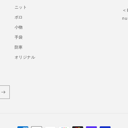
ニット
＜
ポロ
nu
小物
手袋
防寒
オリジナル