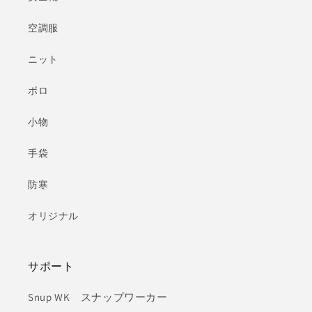
空調服
ニット
ポロ
小物
手袋
防寒
オリジナル
サポート
Snup WK スナップワーカー