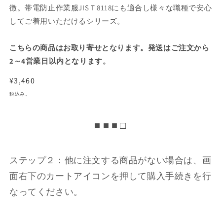
徴。帯電防止作業服JIS T 8118にも適合し様々な職種で安心
してご着用いただけるシリーズ。
こちらの商品はお取り寄せとなります。発送はご注文から
2～4営業日以内となります。
通
¥3,460
常
税込み。
価
格
■ ■ ■ □
ステップ２：他に注文する商品がない場合は、画
面右下のカートアイコンを押して購入手続きを行
なってください。