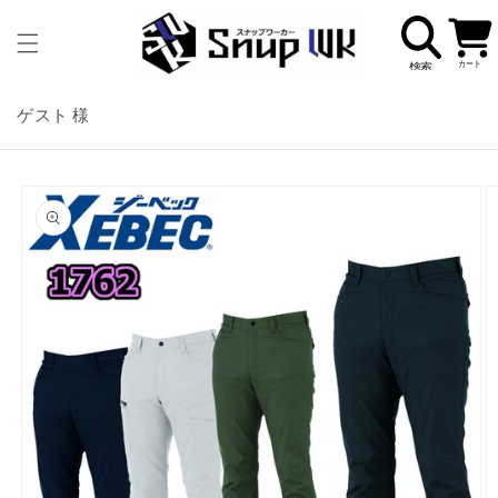
コンテ
カ
ンツに
ー
進む
ト
ゲスト 様
商品情
報にス
キップ