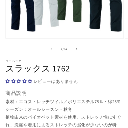
モ
ー
の
1
/
14
ダ
ル
で
ジーベック
スラックス 1762
メ
デ
ィ
レビューはありません
ア
(1)
(2
を
商品説明
開
素材：エコストレッチツイル／ポリエステル75％・綿25％
く
シーズン：オールシーズン・秋冬
植物由来のバイオペット素材を使用。ストレッチ性にすぐ
れ、洗濯や着用によるストレッチの劣化が少ないのが特