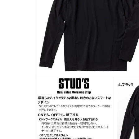
モ
ー
ダ
ル
で
メ
デ
ィ
ア
(1)
を