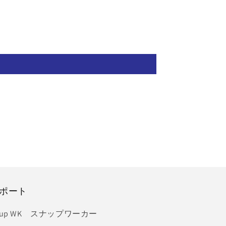
ポート
nup WK スナップワーカー