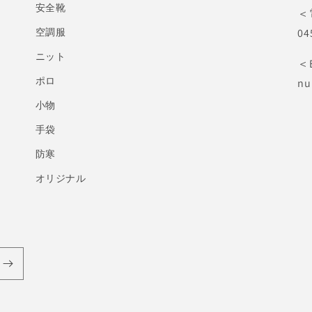
安全靴
＜
空調服
04
ニット
＜
ポロ
nu
小物
手袋
防寒
オリジナル