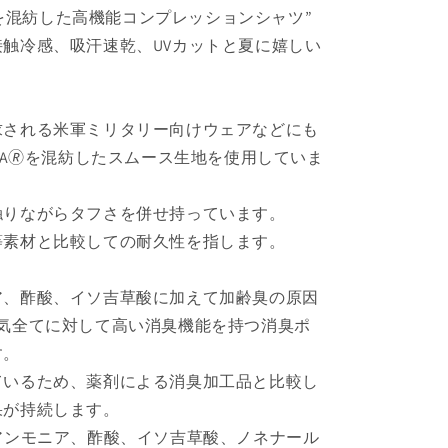
臭糸を混紡した高機能コンプレッションシャツ”
触冷感、吸汗速乾、UVカットと夏に嬉しい
。
求される米軍ミリタリー向けウェアなどにも
RA🄬を混紡したスムース生地を使用していま
触りながらタフさを併せ持っています。
等素材と比較しての耐久性を指します。
ア、酢酸、イソ吉草酸に加えて加齢臭の原因
臭気全てに対して高い消臭機能を持つ消臭ポ
す。
ているため、薬剤による消臭加工品と比較し
果が持続します。
アンモニア、酢酸、イソ吉草酸、ノネナール