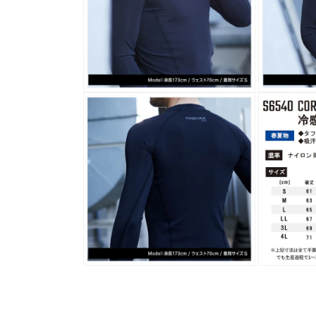
デ
デ
ィ
ィ
ア
ア
(8)
(9)
を
を
開
開
く
く
モ
モ
ー
ー
ダ
ダ
ル
ル
で
で
メ
メ
デ
デ
ィ
ィ
ア
ア
(10)
(11)
を
を
開
開
く
く
モ
モ
ー
ー
ダ
ダ
ル
ル