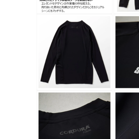
開
く
モ
モ
ー
ー
ダ
ダ
ル
ル
で
で
メ
メ
デ
デ
ィ
ィ
ア
ア
(2)
(3)
を
を
開
開
く
く
モ
モ
ー
ー
ダ
ダ
ル
ル
で
で
メ
メ
デ
デ
ィ
ィ
ア
ア