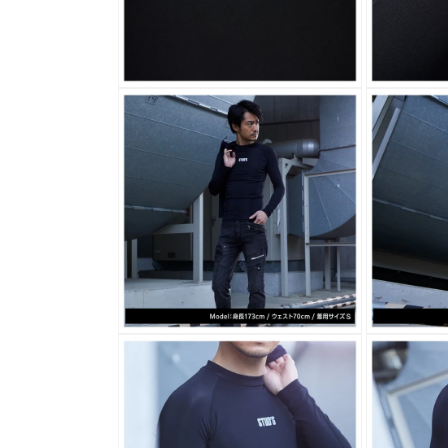
(4)
(5)
を
を
開
開
く
く
モ
モ
ー
ー
ダ
ダ
ル
ル
で
で
メ
メ
デ
デ
ィ
ィ
ア
ア
(6)
(7)
を
を
開
開
く
く
モ
モ
ー
ー
ダ
ダ
ル
ル
で
で
メ
メ