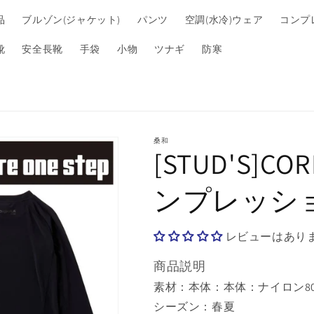
品
ブルゾン(ジャケット)
パンツ
空調(水冷)ウェア
コンプ
靴
安全長靴
手袋
小物
ツナギ
防寒
桑和
[STUD'S]C
ンプレッショ
レビューはあり
商品説明
素材：本体：本体：ナイロン80
シーズン：春夏