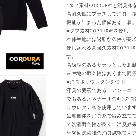
“タフ素材CORDURA®と消
高耐久性にプラスして消臭、接
機能が詰まった価値ある一着
■タフ素材CORDURA®を使用
本体生地には過酷な条件が要
使用される高耐久素材CORDU
す。
高級感のあるサラッとした肌
※生地の耐久性はあくまで同
■消臭ポリウレタンを使用
汗臭の要素である、アンモニ
でもあるノネナールの4つの
リウレタン糸を使用していま
生地自体を消臭糸で編み立て
て洗濯耐久性が良く、消臭効
※50回洗濯後の消臭試験でも