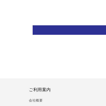
で
で
メ
メ
デ
デ
ィ
ィ
ア
ア
(12)
(13)
を
を
開
開
く
く
ご利用案内
会社概要