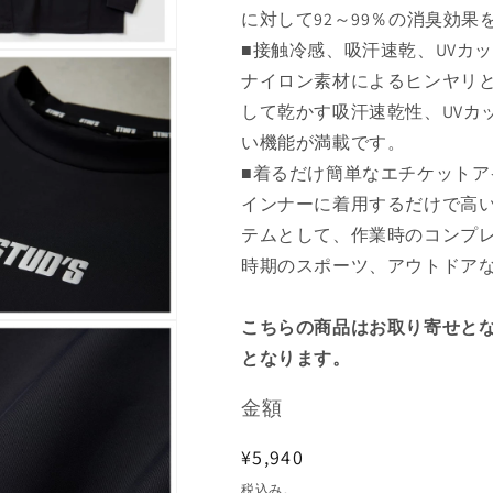
に対して92～99％の消臭効果
■接触冷感、吸汗速乾、UVカ
ナイロン素材によるヒンヤリ
して乾かす吸汗速乾性、UVカ
い機能が満載です。
■着るだけ簡単なエチケットア
インナーに着用するだけで高
テムとして、作業時のコンプ
時期のスポーツ、アウトドア
こちらの商品はお取り寄せとな
となります。
金額
通
¥5,940
常
税込み。