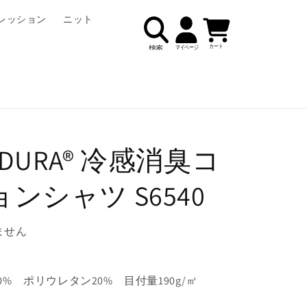
ロ
カ
レッション
ニット
グ
ー
イ
ト
ン
ORDURA® 冷感消臭コ
ンシャツ S6540
ません
% ポリウレタン20% 目付量190g/㎡