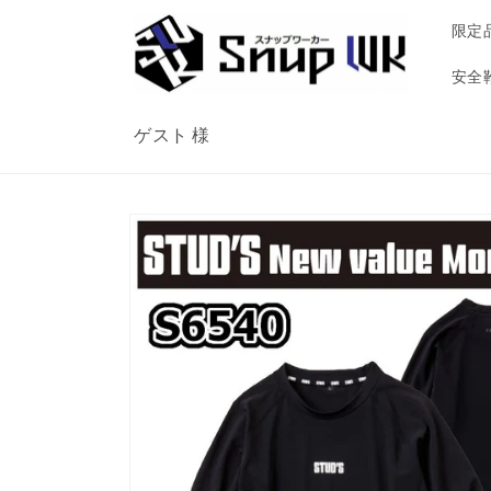
コンテ
ンツに
限定
進む
安全
ゲスト 様
商品情
報にス
キップ