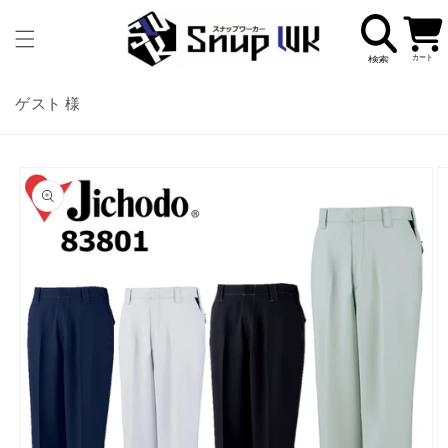
コンテ
カ
ンツに
ー
進む
ト
ゲスト 様
商品情
報にス
キップ