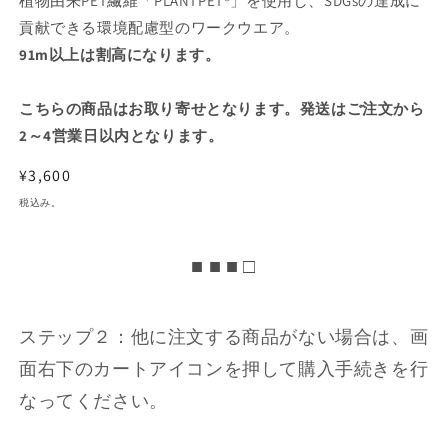
植物由来PET繊維「PLANTPET®」を使用し、SDGsの達成に
貢献できる環境配慮型のワークウエア。
91m以上は割高になります。
こちらの商品はお取り寄せとなります。発送はご注文から
2～4営業日以内となります。
通
¥3,600
常
税込み。
価
格
■ ■ ■ □
ステップ２：他に注文する商品がない場合は、画
面右下のカートアイコンを押して購入手続きを行
なってください。