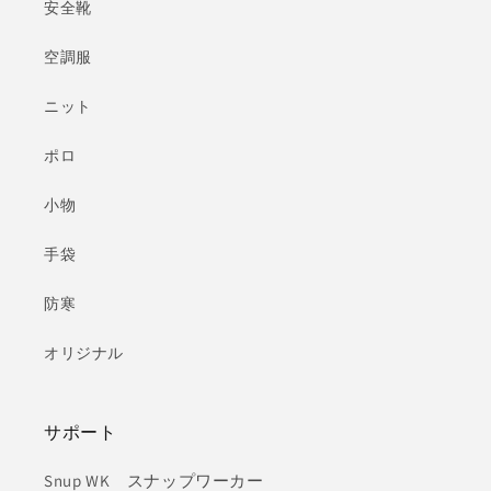
安全靴
空調服
ニット
ポロ
小物
手袋
防寒
オリジナル
サポート
Snup WK スナップワーカー