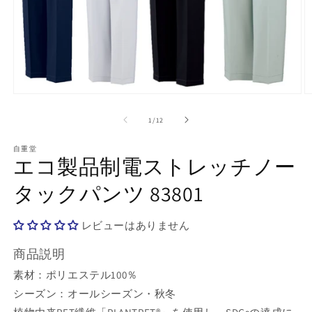
モ
ー
の
1
/
12
ダ
ル
で
自重堂
エコ製品制電ストレッチノー
メ
デ
タックパンツ 83801
ィ
ア
(1)
(2
を
レビューはありません
開
く
商品説明
素材：ポリエステル100％
シーズン：オールシーズン・秋冬