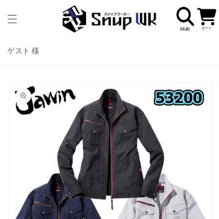
コンテ
カ
ンツに
ー
進む
ト
ゲスト 様
商品情
報にス
キップ