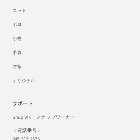
ニット
ポロ
小物
手袋
防寒
オリジナル
サポート
Snup WK スナップワーカー
＜電話番号＞
045-315-2633