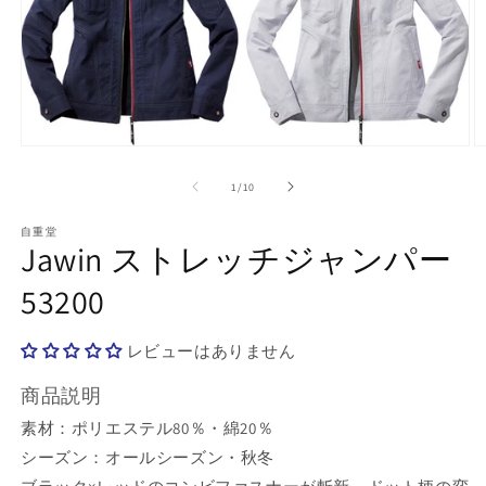
モ
ー
の
1
/
10
ダ
ル
で
自重堂
Jawin ストレッチジャンパー
メ
デ
53200
ィ
ア
(1)
(2
を
レビューはありません
開
く
商品説明
素材：ポリエステル80％・綿20％
シーズン：オールシーズン・秋冬