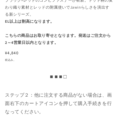
ブラック×レッドのコンビファスナーが斬新。ドット柄の変
わり織り素材とレッドの附属使いでJawinらしさを演出す
る新シリーズ。
EL以上は割高になります。
こちらの商品はお取り寄せとなります。発送はご注文から
2～4営業日以内となります。
通
¥4,840
常
税込み。
価
格
■ ■ ■ □
ステップ２：他に注文する商品がない場合は、画
面右下のカートアイコンを押して購入手続きを行
なってください。