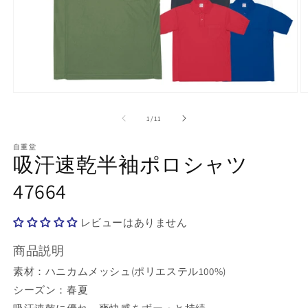
モ
ー
の
1
/
11
ダ
ル
で
自重堂
吸汗速乾半袖ポロシャツ
メ
デ
47664
ィ
ア
(1)
(2
を
レビューはありません
開
く
商品説明
素材：ハニカムメッシュ(ポリエステル100%)
シーズン：春夏