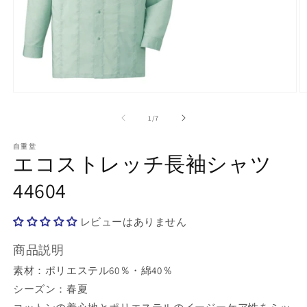
モ
ー
の
1
/
7
ダ
ル
で
自重堂
エコストレッチ長袖シャツ
メ
デ
44604
ィ
ア
(1)
(2
を
レビューはありません
開
く
商品説明
素材：ポリエステル60％・綿40％
シーズン：春夏