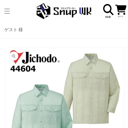
コンテ
カ
ンツに
ー
進む
ト
ゲスト 様
商品情
報にス
キップ