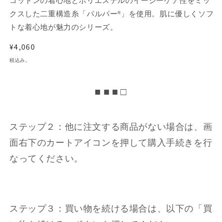
コットンの着心地とポリエステルのイージーケア性をミッ
クスした二重構造糸「パルパー®」を使用。肌に優しくソフ
トな着心地が魅力のシリーズ。
通
¥4,060
常
税込み。
価
格
■ ■ ■ □
ステップ２：他に注文する商品がない場合は、画
面右下のカートアイコンを押して購入手続きを行
なってください。
ステップ３：買い物を続ける場合は、以下の「買