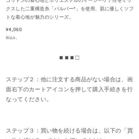
コットンの着心地とポリエステルのイージーケア性をミッ
クスした二重構造糸「パルパー®」を使用。肌に優しくソフ
トな着心地が魅力のシリーズ。
通
¥4,060
常
税込み。
価
格
■ ■ ■ □
ステップ２：他に注文する商品がない場合は、画
面右下のカートアイコンを押して購入手続きを行
なってください。
ステップ３：買い物を続ける場合は、以下の「買