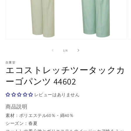
モ
ー
の
1
/
6
ダ
ル
で
自重堂
エコストレッチツータックカ
メ
デ
ーゴパンツ 44602
ィ
ア
(1)
(2
を
レビューはありません
開
く
商品説明
素材：ポリエステル60％・綿40％
シーズン：春夏