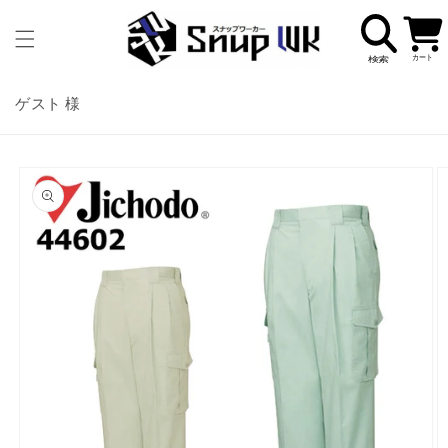
コンテ
カ
ンツに
ー
進む
ト
ゲスト 様
商品情
報にス
キップ