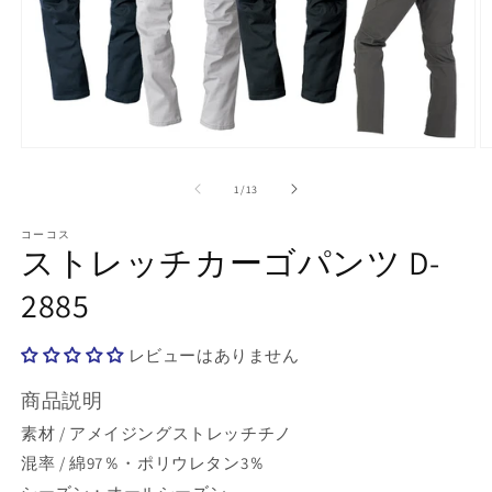
モ
ー
の
1
/
13
ダ
ル
で
コーコス
ストレッチカーゴパンツ D-
メ
デ
2885
ィ
ア
(1)
(2
を
レビューはありません
開
く
商品説明
素材 / アメイジングストレッチチノ
混率 / 綿97％・ポリウレタン3％