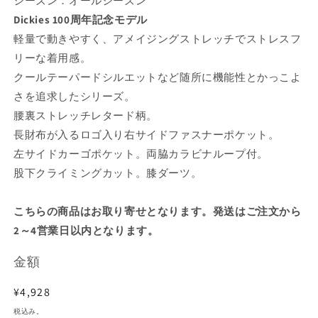
シーズン：オールシーズン
Dickies 100周年記念モデル
軽量で動きやすく、アメイジングストレッチでストレスフ
リーな着用感。
クールテーパードシルエットなど随所に機能性とかっこよ
さを追求したシリーズ。
腰裏ストレッチレタード柄。
長財布が入るロゴ入り右サイドファスナーポケット。
左サイドカーゴポケット。両脇カラビナループ付。
股下クライミングカット。膝ダーツ。
こちらの商品はお取り寄せとなります。発送はご注文から
2～4営業日以内となります。
金額
通
¥4,928
常
税込み。