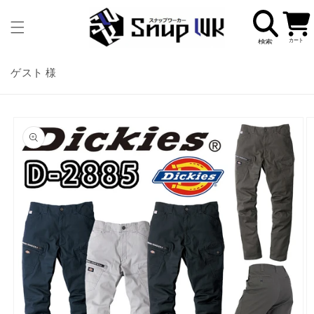
コンテ
カ
ンツに
ー
進む
ト
ゲスト 様
商品情
報にス
キップ