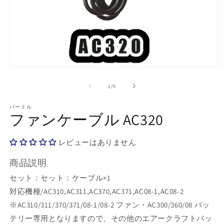
モ
ー
の
1
/
5
ダ
ル
で
バートル
ファンケーブル AC320
メ
デ
ィ
レビューはありません
ア
(1)
(2
を
商品説明
開
セット：セット：ケーブル×1
く
対応機種/AC310,AC311,AC370,AC371,AC08-1,AC08-2
※AC310/311/370/371/08-1/08-2 ファン・AC300/360/08 バッ
テリー専用となりますので、その他のエアークラフトバッ