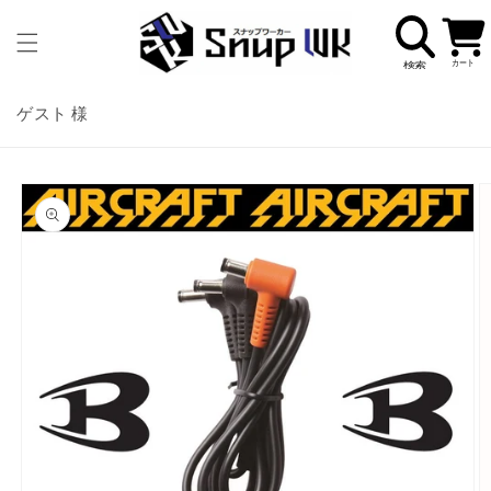
コンテ
カ
ンツに
ー
進む
ト
ゲスト 様
商品情
報にス
キップ