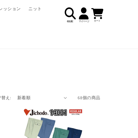
ロ
カ
レッション
ニット
グ
ー
イ
ト
ン
替え:
68個の商品