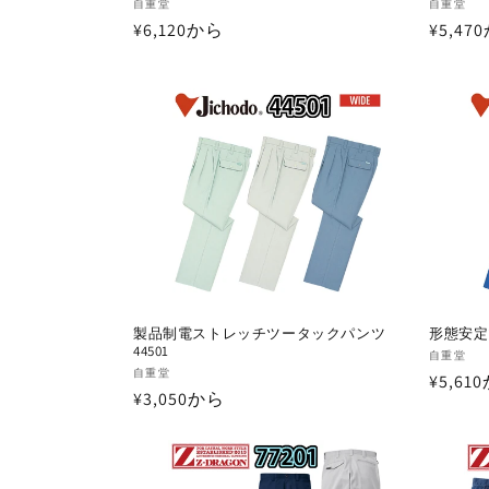
販
販
自重堂
自重堂
通
¥6,120から
通
¥5,47
売
売
元:
元:
常
常
価
価
格
格
製品制電ストレッチツータックパンツ
形態安定
44501
販
自重堂
販
自重堂
通
¥5,61
売
通
¥3,050から
売
元:
常
元:
常
価
価
格
格