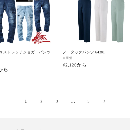
GON ストレッチジョガーパンツ
ノータックパンツ 64201
販
自重堂
通
¥2,120から
売
0から
元:
常
価
格
1
…
2
3
5