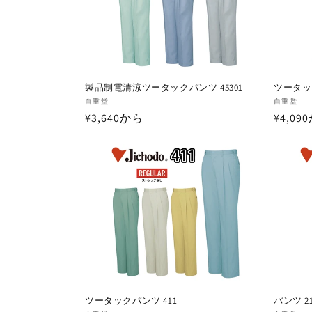
ン
:
製品制電清涼ツータックパンツ 45301
ツータック
販
販
自重堂
自重堂
通
¥3,640から
通
¥4,09
売
売
元:
元:
常
常
価
価
格
格
ツータックパンツ 411
パンツ 2