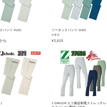
パンツ 45201
ツータックパンツ 34201
販
自重堂
0から
通
¥3,610
売
元:
常
価
格
11
Z-DRAGON エコ製品制電ストレッチ
ースパンツ(裏付) 77606