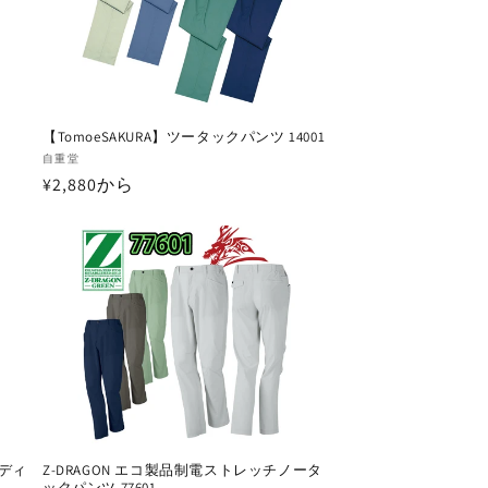
【TomoeSAKURA】ツータックパンツ 14001
販
自重堂
通
¥2,880から
売
元:
常
価
格
レディ
Z-DRAGON エコ製品制電ストレッチノータ
ックパンツ 77601