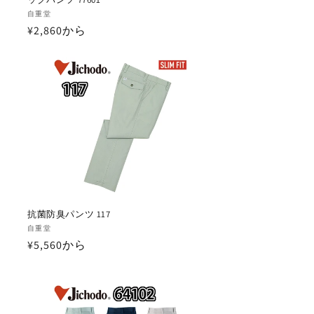
販
自重堂
通
¥2,860から
売
元:
常
価
格
抗菌防臭パンツ 117
販
自重堂
通
¥5,560から
売
元:
常
価
格