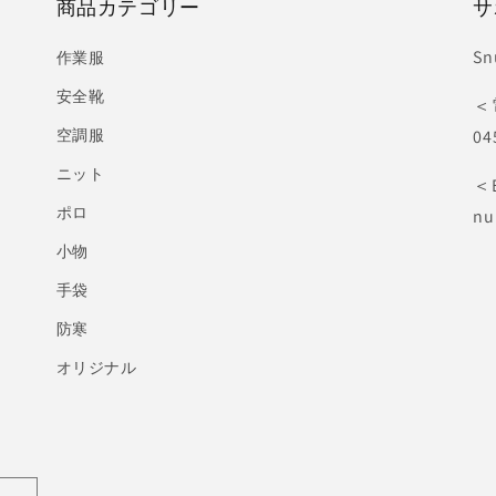
商品カテゴリー
サ
S
作業服
安全靴
＜
空調服
04
ニット
＜
ポロ
nu
小物
手袋
防寒
オリジナル