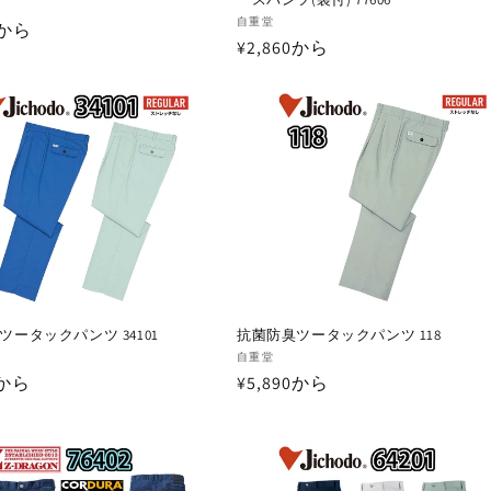
販
自重堂
0から
通
¥2,860から
売
元:
常
価
格
ツータックパンツ 34101
抗菌防臭ツータックパンツ 118
販
自重堂
0から
通
¥5,890から
売
元:
常
価
格