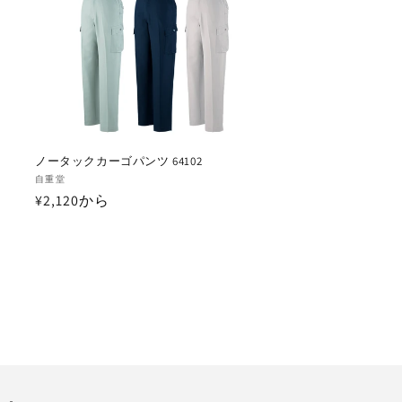
ノータックカーゴパンツ 64102
販
自重堂
通
¥2,120から
売
元:
常
価
格