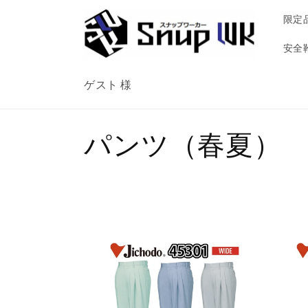
コンテ
ンツに
限定
進む
安全
ゲスト 様
コ
パンツ（春夏）
レ
ク
シ
ョ