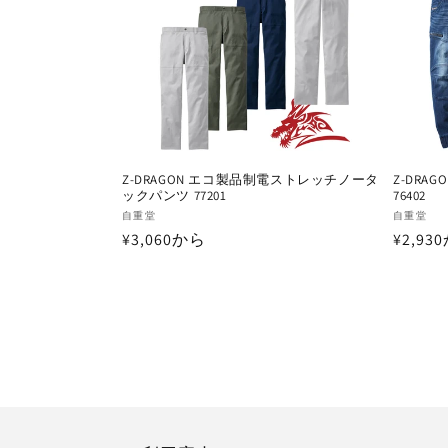
Z-DRAGON エコ製品制電ストレッチノータ
Z-DRA
ックパンツ 77201
76402
販
販
自重堂
自重堂
通
¥3,060から
通
¥2,93
売
売
元:
元:
常
常
価
価
格
格